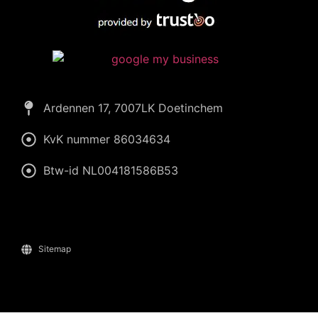
Ardennen 17, 7007LK Doetinchem
KvK nummer 86034634
Btw-id NL004181586B53
Sitemap