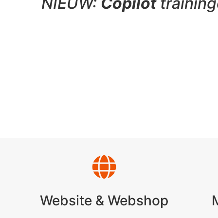
NIEUW:
Copilot
training
Website & Webshop