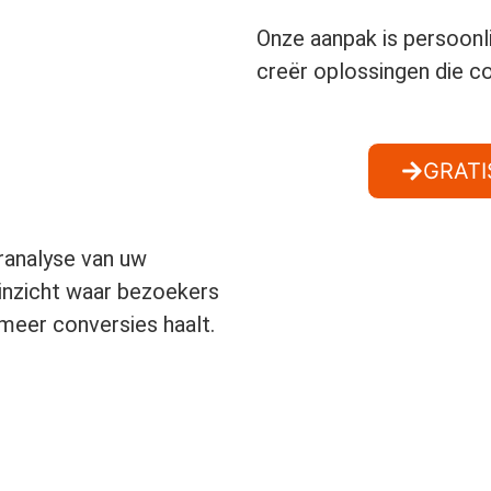
Onze aanpak is persoonli
creër oplossingen die c
GRATI
eranalyse van uw
 inzicht waar bezoekers
 meer conversies haalt.