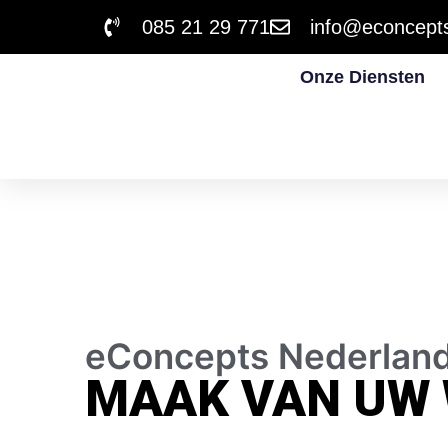
085 21 29 771
info@econcepts
Onze Diensten
eConcepts Nederlan
MAAK VAN UW 