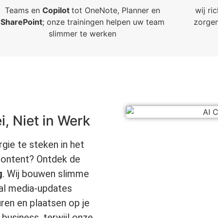
Teams en
Copilot
tot OneNote, Planner en
wij ri
SharePoint
; onze trainingen helpen uw team
zorgen
slimmer te werken
, Niet in Werk
rgie te steken in het
content? Ontdek de
g
. Wij bouwen slimme
al media-updates
ren en plaatsen op je
business, terwijl onze