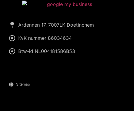
Ardennen 17, 7007LK Doetinchem
KvK nummer 86034634
Btw-id NL004181586B53
Sitemap
Wiliam
eConcepts Nederland