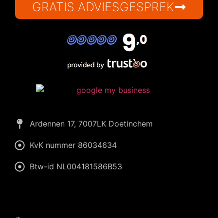
GRATIS ADVIESGESPREK
Wiliam
eConcepts Nederland
Ardennen 17, 7007LK Doetinchem
KvK nummer 86034634
Btw-id NL004181586B53