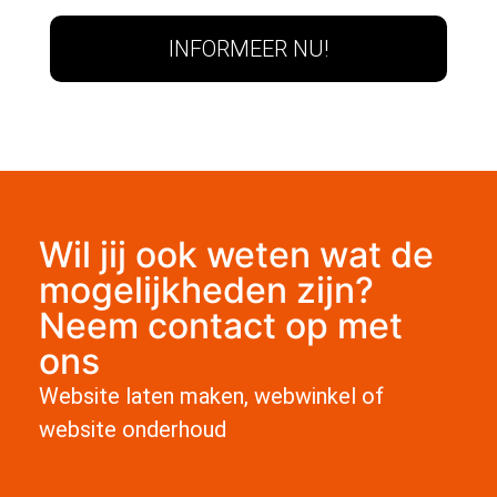
INFORMEER NU!
Wil jij ook weten wat de
mogelijkheden zijn?
Neem contact op met
ons
Website laten maken, webwinkel of
website onderhoud