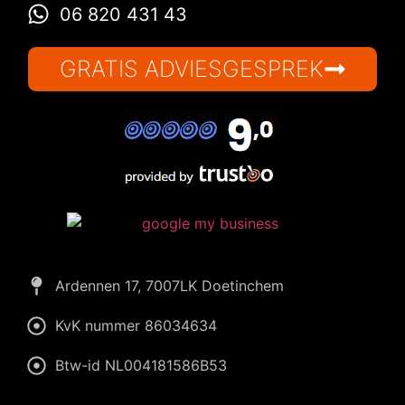
06 820 431 43
GRATIS ADVIESGESPREK
Wiliam
eConcepts Nederland
Ardennen 17, 7007LK Doetinchem
KvK nummer 86034634
Btw-id NL004181586B53