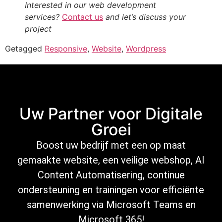
Interested in our web development
services?
Contact us
and let’s discuss your
project
Getagged
Responsive
,
Website
,
Wordpress
Uw Partner voor Digitale
Groei
Boost uw bedrijf met een op maat
gemaakte website, een veilige
webshop
,
AI
Content Automatisering
, continue
ondersteuning
en trainingen voor efficiënte
samenwerking via Microsoft
Teams en
Microsoft 365
!