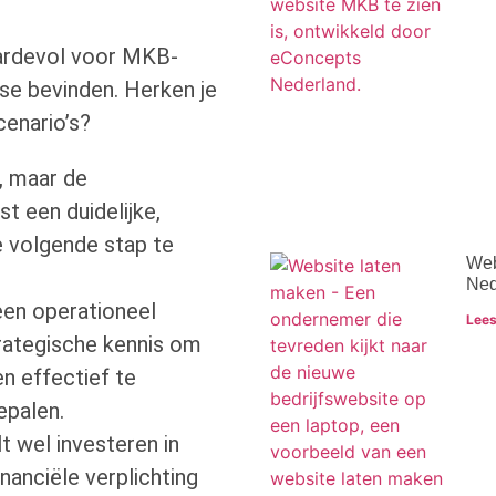
ardevol voor MKB-
ase bevinden. Herken je
cenario’s?
l, maar de
t een duidelijke,
 volgende stap te
Web
Ned
en operationeel
Lees
rategische kennis om
n effectief te
epalen.
t wel investeren in
nanciële verplichting