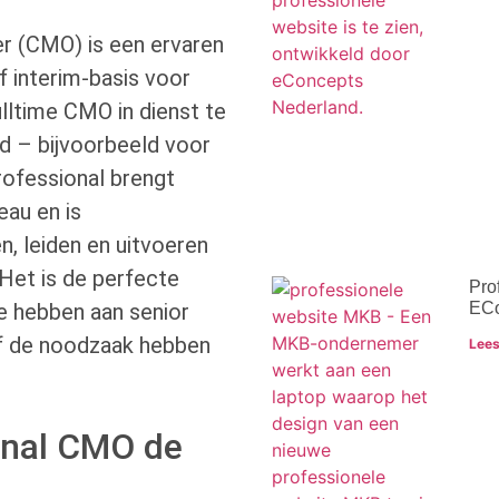
er (CMO) is een ervaren
f interim-basis voor
ulltime CMO in dienst te
ijd – bijvoorbeeld voor
ofessional brengt
eau en is
n, leiden en uitvoeren
 Het is de perfecte
Pro
ECo
e hebben aan senior
of de noodzaak hebben
Lees
ional CMO de