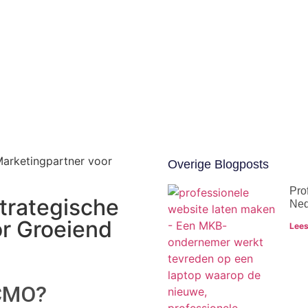
Marketingpartner voor
Overige Blogposts
Pro
trategische
Ned
r Groeiend
Lees
 CMO?