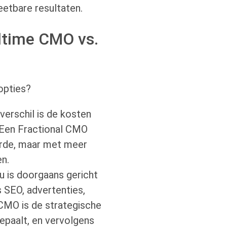
etbare resultaten.
lltime CMO vs.
opties?
erschil is de kosten
. Een Fractional CMO
arde, maar met meer
en.
 is doorgaans gericht
s SEO, advertenties,
 CMO is de strategische
bepaalt, en vervolgens