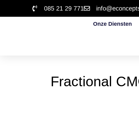
085 21 29 771
info@econcepts
Onze Diensten
Fractional CM