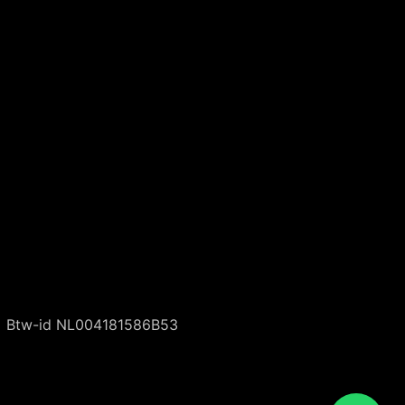
Wiliam
eConcepts Nederland
Btw-id NL004181586B53