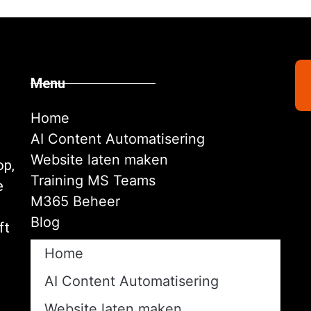
Menu
Home
AI Content Automatisering​
Website laten maken
op
,
Training MS Teams
e
M365 Beheer
Blog
ft
Home
AI Content Automatisering​
Website laten maken