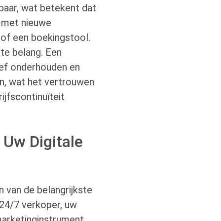
baar, wat betekent dat
d met nieuwe
 of een boekingstool.
ste belang. Een
ief onderhouden en
en, wat het vertrouwen
jfscontinuïteit
 Uw Digitale
n van de belangrijkste
w 24/7 verkoper, uw
marketinginstrument.