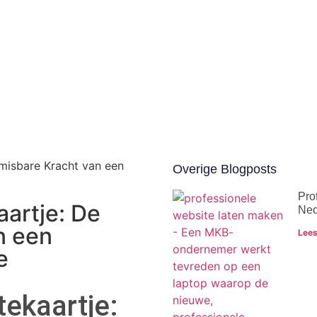
nmisbare Kracht van een
Overige Blogposts
Pro
aartje: De
Ned
n een
Lees
e
tekaartje: