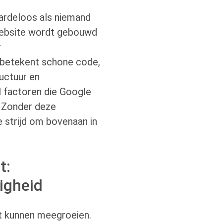
ardeloos als niemand
website wordt gebouwd
r
 betekent schone code,
ructuur en
al factoren die Google
. Zonder deze
e strijd om bovenaan in
t:
igheid
t kunnen meegroeien.