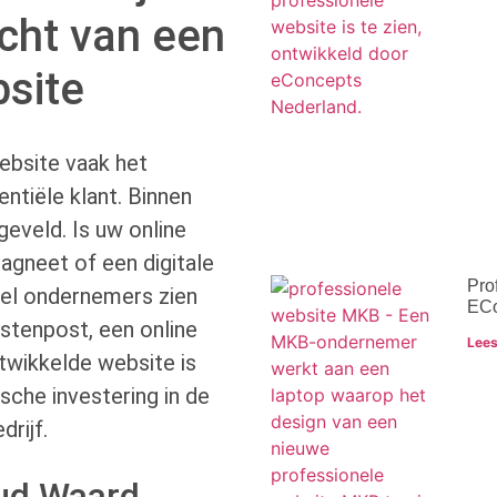
cht van een
site
website vaak het
ntiële klant. Binnen
eveld. Is uw online
agneet of een digitale
Pro
el ondernemers zien
ECo
stenpost, een online
Lees
twikkelde website is
ische investering in de
rijf.
oud Waard