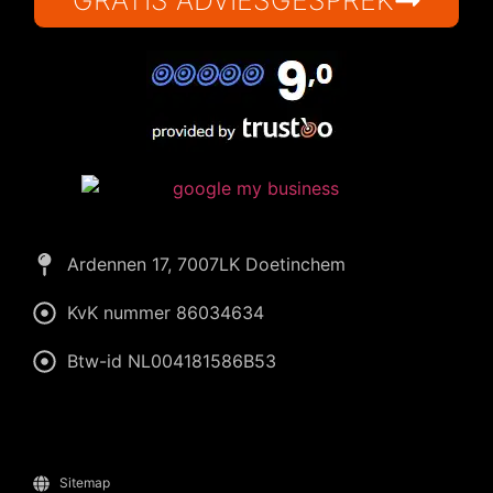
Ardennen 17, 7007LK Doetinchem
KvK nummer 86034634
Btw-id NL004181586B53
Sitemap