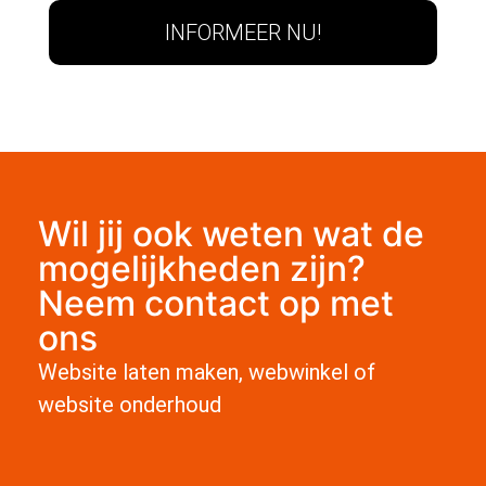
INFORMEER NU!
Wil jij ook weten wat de
mogelijkheden zijn?
Neem contact op met
ons
Website laten maken, webwinkel of
website onderhoud