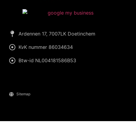
Ardennen 17, 7007LK Doetinchem
KvK nummer 86034634
Btw-id NL004181586B53
Sitemap