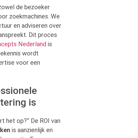
 zowel de bezoeker
 voor zoekmachines. We
tuur en adviseren over
anspreekt. Dit proces
ncepts Nederland
is
hekennis wordt
rtise voor een
ssionele
tering is
rt het op?” De ROI van
aken
is aanzienlijk en