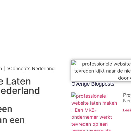
n | eConcepts Nederland
e Laten
Overige Blogposts
ederland
Pro
Ned
een
Lees
an een