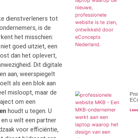
ke dienstverleners tot
 ondernemers, is de
rkent het misschien:
niet goed uitziet, een
ost dan het oplevert,
nwezigheid. Dit digitale
ten aan, weerspiegelt
voelt als een blok aan
eel misloopt, maar de
Pro
ECo
raject om een
ken
houdt u tegen. U
Lees
en u wilt een partner
dzaak voor efficiëntie,