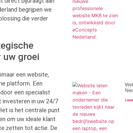
t direct bijdraagt aan
derland begrijpen we
lossing die verder
tegische
 uw groei
zomaar een website,
ne platform. Een
Web
Ned
door een specialist
Lees
 investeren in uw 24/7
t is het centrale punt
en om uw ideale klant
te zetten tot actie. De