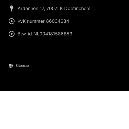
Ardennen 17, 7007LK Doetinchem
KvK nummer 86034634
Btw-id NL004181586B53
Sitemap
Wiliam
eConcepts Nederland