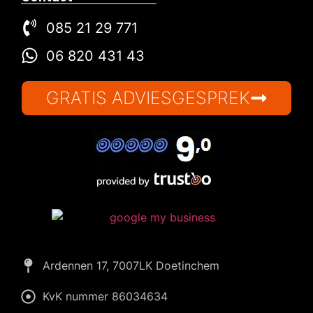
085 21 29 771
06 820 431 43
GRATIS ADVIESGESPREK
Wiliam
eConcepts Nederland
Ardennen 17, 7007LK Doetinchem
KvK nummer 86034634