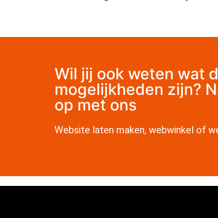
Wil jij ook weten wat 
mogelijkheden zijn? 
op met ons
Website laten maken, webwinkel of w