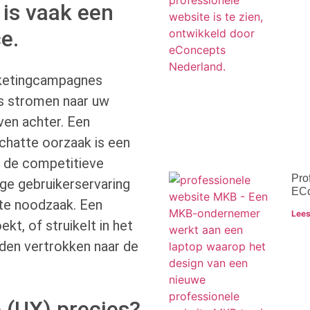
 is vaak een
e.
rketingcampagnes
rs stromen naar uw
ven achter. Een
hatte oorzaak is een
n de competitieve
Pro
ge gebruikerservaring
ECo
ute noodzaak. Een
Lees
ekt, of struikelt in het
nden vertrokken naar de
 (UX) precies?