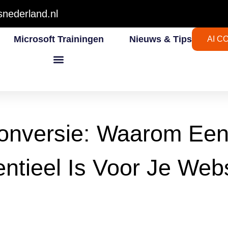
nederland.nl
Microsoft Trainingen
Nieuws & Tips
AI C
onversie: Waarom Ee
ntieel Is Voor Je We