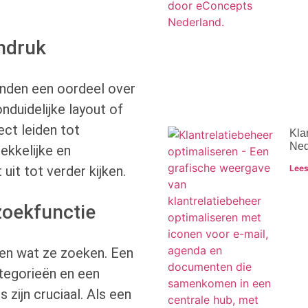
indruk
onden een oordeel over
nduidelijke layout of
ct leiden tot
Kla
Ned
ekkelijke en
Lees
it tot verder kijken.
 zoekfunctie
den wat ze zoeken. Een
ategorieën en een
 zijn cruciaal. Als een