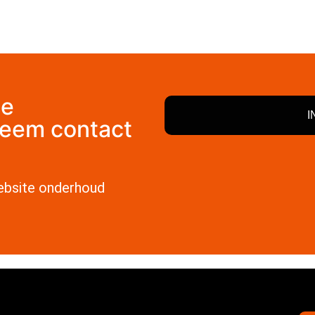
de
I
Neem contact
ebsite onderhoud