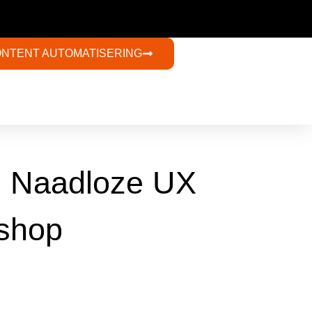
ONTENT AUTOMATISERING​
n Naadloze UX
bshop