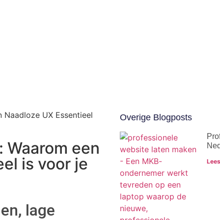
n Naadloze UX Essentieel
Overige Blogposts
Pro
e: Waarom een
Ned
l is voor je
Lees
en, lage