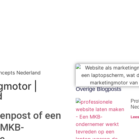
ncepts Nederland
gmotor |
Overige Blogposts
d
Pro
Ned
tenpost of een
Lees
l MKB-
ke