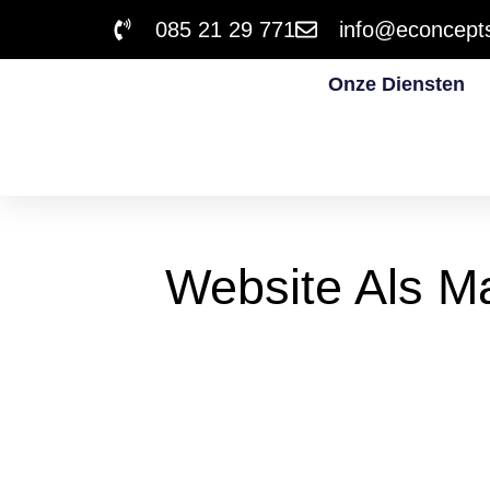
085 21 29 771
info@econcepts
Onze Diensten
Website Als M