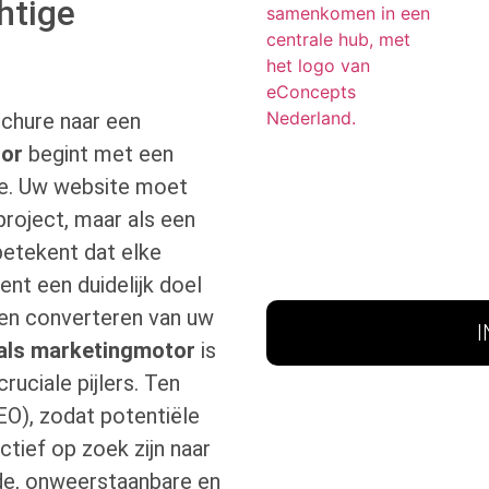
htige
ochure naar een
tor
begint met een
ze. Uw website moet
project, maar als een
betekent dat elke
ent een duidelijk doel
 en converteren van uw
als marketingmotor
is
uciale pijlers. Ten
EO), zodat potentiële
tief op zoek zijn naar
de, onweerstaanbare en