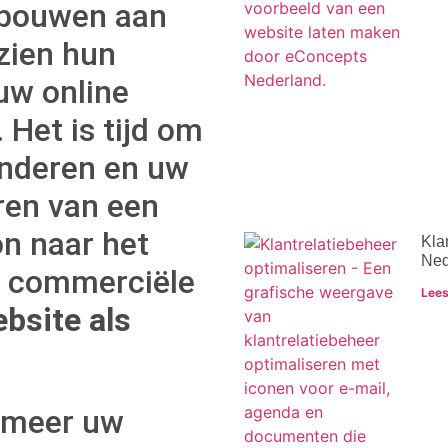
 bouwen aan
zien hun
 uw online
 Het is tijd om
anderen en uw
ren van een
on naar het
Kla
Ned
w commerciële
Lees
bsite als
rmeer uw