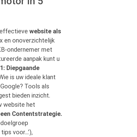
motor in 5
 effectieve
website als
 en onoverzichtelijk
 MKB-ondernemer met
ureerde aanpak kunt u
 1: Diepgaande
ie is uw ideale klant
 Google? Tools als
st bieden inzicht.
uw website het
 een Contentstrategie.
 doelgroep
tips voor…’),