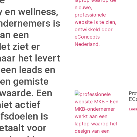
y en wellness,
ondernemers is
dan een
Het ziet er
aar het levert
geen leads en
een gemiste
 waarde. Een
Pro
ECo
iet actief
Lees
jfsdoelen is
etaalt voor