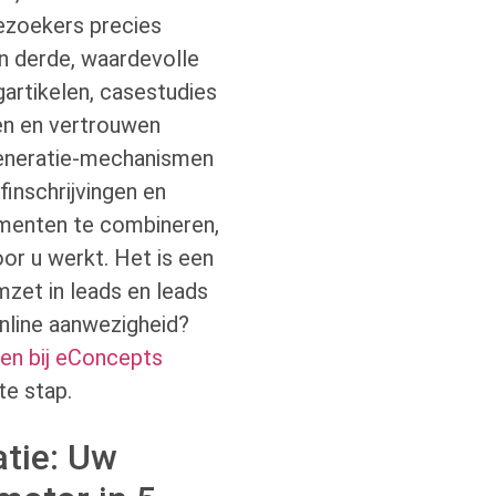
bezoekers precies
en derde, waardevolle
artikelen, casestudies
en en vertrouwen
generatie-mechanismen
finschrijvingen en
menten te combineren,
or u werkt. Het is een
zet in leads en leads
online aanwezigheid?
en bij eConcepts
te stap.
tie: Uw