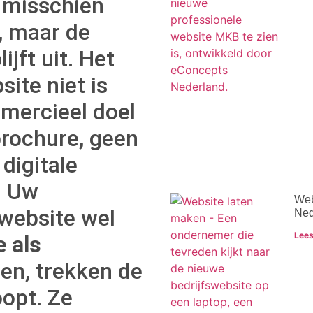
 misschien
, maar de
ijft uit. Het
ite niet is
ercieel doel
brochure, geen
 digitale
. Uw
Web
 website wel
Ned
Lees
 als
en, trekken de
oopt. Ze