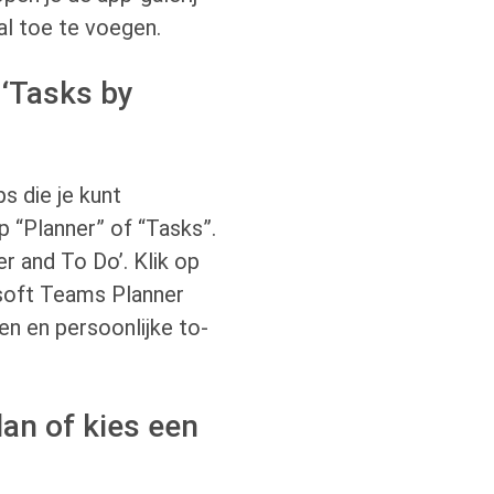
al toe te voegen.
 ‘Tasks by
s die je kunt
p “Planner” of “Tasks”.
er and To Do’. Klik op
osoft Teams Planner
en en persoonlijke to-
an of kies een