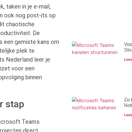
k, taken in je e-mail,
an ook nog post-its op
it chaotische
ductiviteit. De
is een gemiste kans om
Voo
elijke plek te
Str
ts Nederland leer je
Lees
inzet voor een
opvolging binnen
Zo 
r stap
Noti
Lees
icrosoft Teams
projecten direct