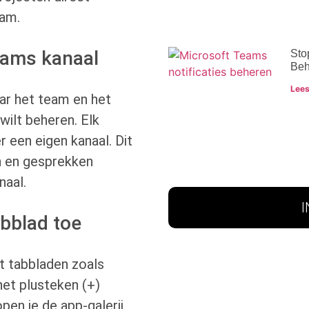
eam.
eams kanaal
Sto
Beh
Lees
ar het team en het
wilt beheren. Elk
r een eigen kanaal. Dit
n en gesprekken
naal.
abblad toe
et tabbladen zoals
 het plusteken (+)
pen je de app-galerij