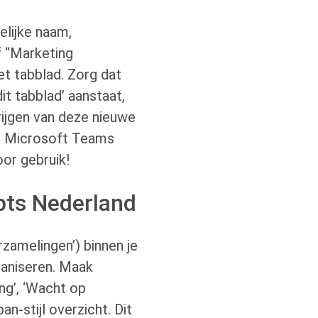
elijke naam,
f “Marketing
t tabblad. Zorg dat
dit tabblad’ aanstaat,
ijgen van deze nieuwe
 je Microsoft Teams
oor gebruik!
pts Nederland
rzamelingen’) binnen je
ganiseren. Maak
ing’, ‘Wacht op
n-stijl overzicht. Dit