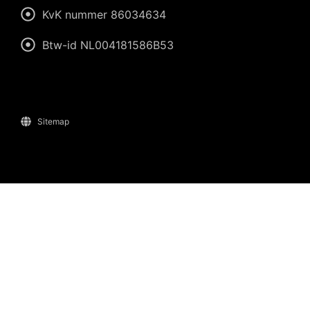
KvK nummer 86034634
Btw-id NL004181586B53
Sitemap
Wiliam
eConcepts Nederland