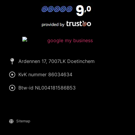
Ardennen 17, 7007LK Doetinchem
KvK nummer 86034634
Btw-id NL004181586B53
Sitemap